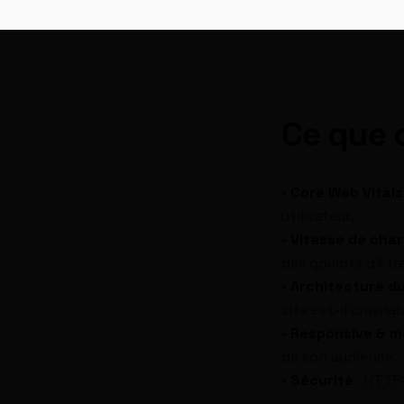
Ce que 
•
Core Web Vitals
utilisateur.
•
Vitesse de cha
des goulots d'ét
•
Architecture du
site est-il crawla
•
Responsive & m
de son audience.
•
Sécurité
: HTTPS