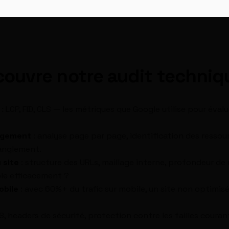
couvre notre audit techniq
: LCP, FID, CLS — les métriques que Google utilise pour évalu
rgement
: analyse page par page, identification des ressou
ranglement.
 site
: structure des URLs, maillage interne, profondeur de 
ble efficacement ?
obile
: avec 60%+ du trafic sur mobile, un site non optimisé
, headers de sécurité, protection contre les failles couran