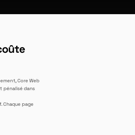
coûte
argement, Core Web
st pénalisé dans
if. Chaque page