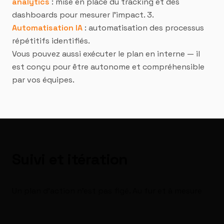
analytics
: mise en place du tracking et des
dashboards pour mesurer l'impact. 3.
Automatisation IA
: automatisation des processus
répétitifs identifiés.
Vous pouvez aussi exécuter le plan en interne — il
est conçu pour être autonome et compréhensible
par vos équipes.
Suivi et itération
Un plan d'action n'est pas figé. Au fur et à mesure
de l'exécution, de nouvelles données émergent. Les
priorités évoluent. C'est pourquoi nous