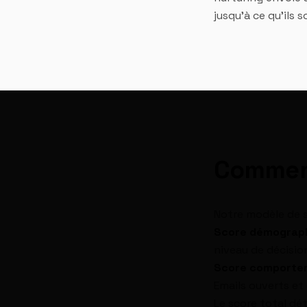
jusqu'à ce qu'ils 
Comment
Notre modèle de 
Score démograp
niveau de décisio
Score comporte
Emails ouverts et
Le score total dé