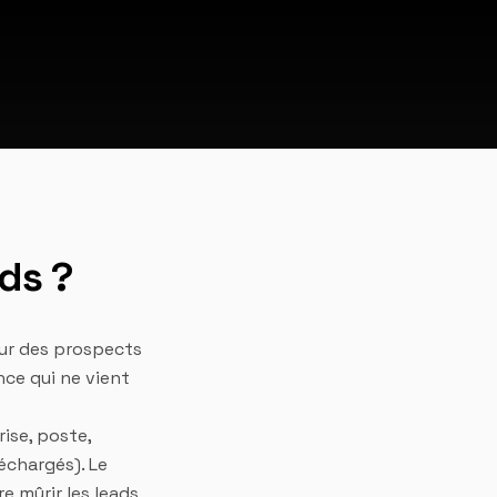
ds ?
sur des prospects
nce qui ne vient
ise, poste,
échargés). Le
 mûrir les leads