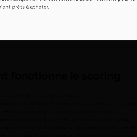
soient prêts à acheter.
 fonctionne le scoring
scoring combine deux dimensions :
hique
(qui est le lead ?) • Taille de l'entreprise, secteur, loc
n • Budget estimé et adéquation avec votre offre
mental
(que fait le lead ?) • Pages visitées (page pricing = s
 cliqués • Contenus téléchargés • Demandes de démo ou de
termine quand un lead passe de "marketing" à "commercial"