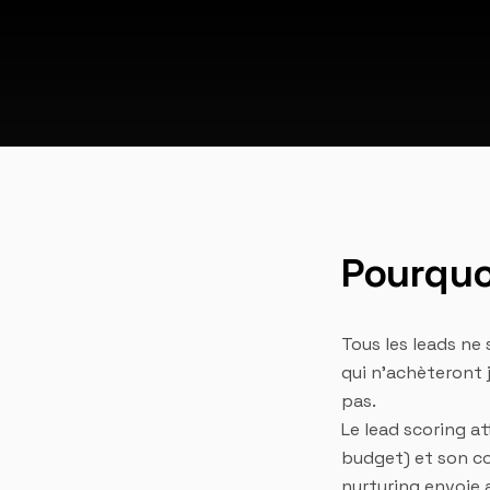
Pourquoi
Tous les leads ne
qui n'achèteront 
pas.
Le lead scoring a
budget) et son co
nurturing envoie