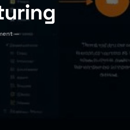
turing
oment —