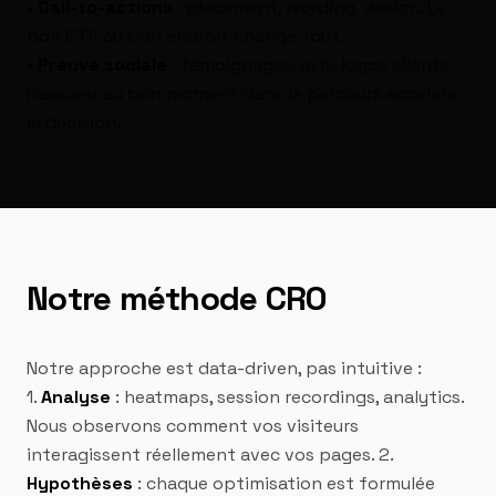
•
Call-to-actions
: placement, wording, design. Le
bon CTA au bon endroit change tout.
•
Preuve sociale
: témoignages, avis, logos clients.
Rassurer au bon moment dans le parcours accélère
la décision.
Notre méthode CRO
Notre approche est data-driven, pas intuitive :
1.
Analyse
: heatmaps, session recordings, analytics.
Nous observons comment vos visiteurs
interagissent réellement avec vos pages. 2.
Hypothèses
: chaque optimisation est formulée