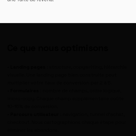
Ce que nous optimisons
•
Landing pages
: structure, copywriting, hiérarchie
visuelle. Une landing page bien construite peut
multiplier votre taux de conversion par 2 à 5.
•
Formulaires
: nombre de champs, ordre logique,
micro-copy. Chaque champ supplémentaire coûte
10-15% de conversion.
•
Parcours utilisateur
: navigation, tunnel d'achat,
checkout. Nous cartographions chaque étape pour
éliminer les abandons.